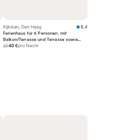
Kijkduin, Den Haag
8,4
Ferienhaus für 6 Personen, mit
Balkon/Terrasse und Terrasse sowie
Garten
ab
40 €
pro Nacht