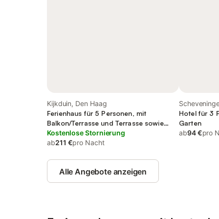
Kijkduin, Den Haag
Schevening
Ferienhaus für 5 Personen, mit
Hotel für 3 
Balkon/Terrasse und Terrasse sowie
Garten
Seeblick
Kostenlose Stornierung
ab
94 €
pro 
ab
211 €
pro Nacht
Alle Angebote anzeigen