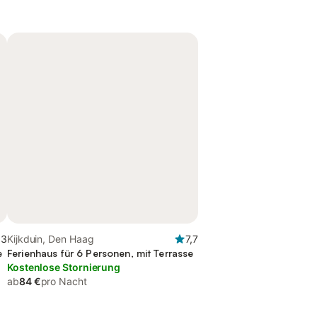
,3
Kijkduin, Den Haag
7,7
e
Ferienhaus für 6 Personen, mit Terrasse
Kostenlose Stornierung
ab
84 €
pro Nacht