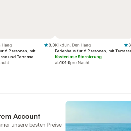
n Haag
8,0
Kijkduin, Den Haag
8
ür 6 Personen, mit
Ferienhaus für 6 Personen, mit Terrass
asse und Terrasse
Kostenlose Stornierung
Nacht
ab
101 €
pro Nacht
hrem Account
mmer unsere besten Preise