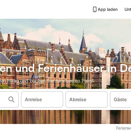
App laden
Unt
en und Ferienhäuser in D
Den Haag und buchen Sie zum besten Preis!
Anreise
Abreise
Gäste
Ferienw