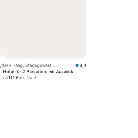
,1
Den Haag, Stadsgewest
8,4
Haaglanden
Hotel für 2 Personen, mit Ausblick
ab
111 €
pro Nacht