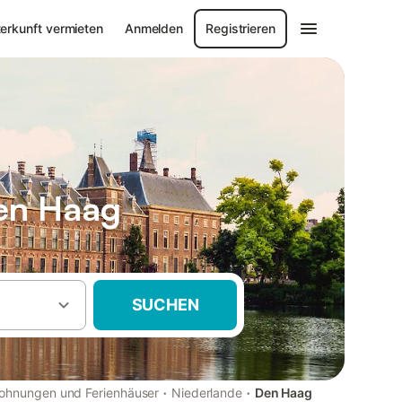
erkunft vermieten
Anmelden
Registrieren
en Haag
SUCHEN
·
·
ohnungen und Ferienhäuser
Niederlande
Den Haag