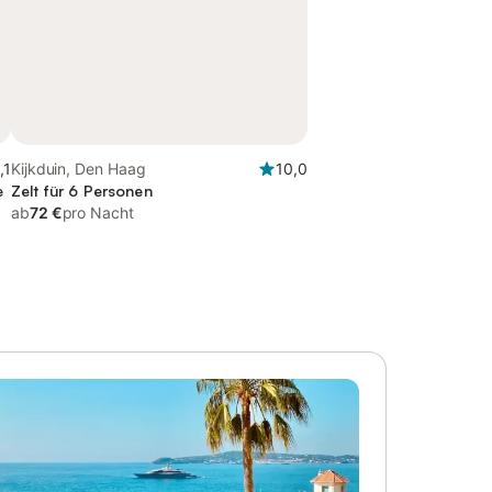
,1
Kijkduin, Den Haag
10,0
e
Zelt für 6 Personen
ab
72 €
pro Nacht