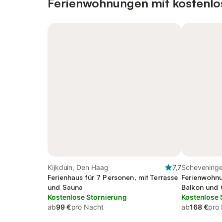
Ferienwohnungen mit kostenlo
Kijkduin, Den Haag
7,7
Schevening
Ferienhaus für 7 Personen, mit Terrasse
Ferienwohnu
und Sauna
Balkon und 
Kostenlose Stornierung
Kostenlose 
ab
99 €
pro Nacht
ab
168 €
pro