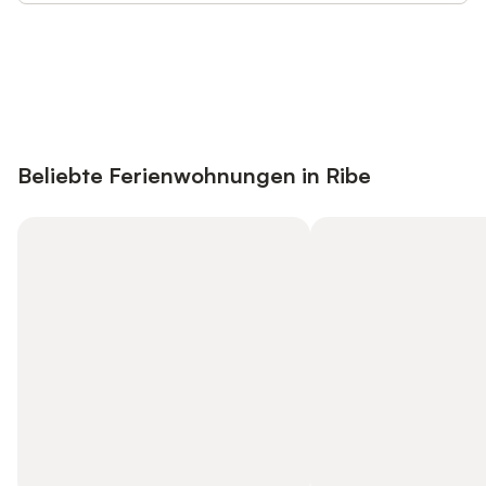
Jetzt anmelden und bis zu 10% bei
Anmelden
vielen Unterkünften sparen.
Beliebte Ferienwohnungen in Ribe