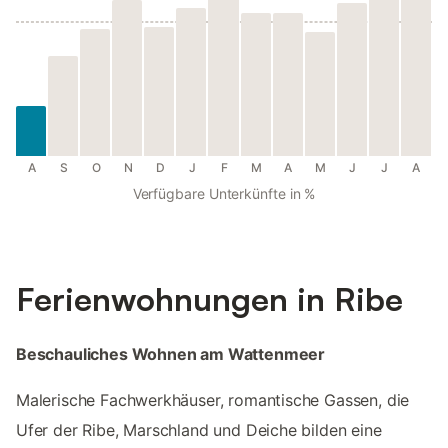
A
S
O
N
D
J
F
M
A
M
J
J
A
Verfügbare Unterkünfte in %
Ferienwohnungen in Ribe
Beschauliches Wohnen am Wattenmeer
Malerische Fachwerkhäuser, romantische Gassen, die
Ufer der Ribe, Marschland und Deiche bilden eine