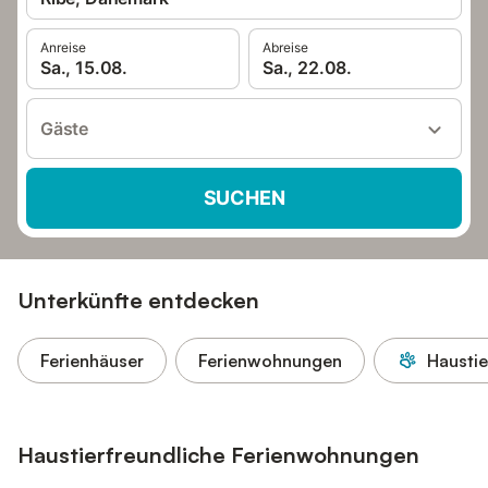
Anreise
Abreise
Sa., 15.08.
Sa., 22.08.
Gäste
SUCHEN
Unterkünfte entdecken
Ferienhäuser
Ferienwohnungen
Haustie
Haustierfreundliche Ferienwohnungen