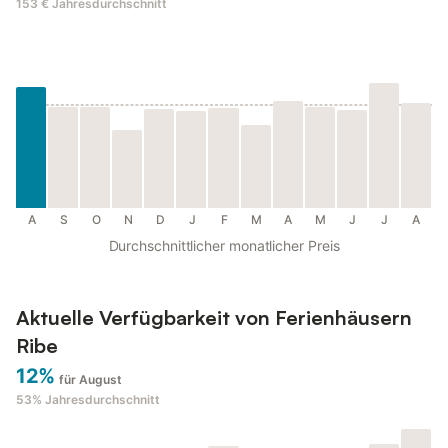
153 €
Jahresdurchschnitt
A
S
O
N
D
J
F
M
A
M
J
J
A
Durchschnittlicher monatlicher Preis
Aktuelle Verfügbarkeit von Ferienhäusern
Ribe
12%
für August
53%
Jahresdurchschnitt