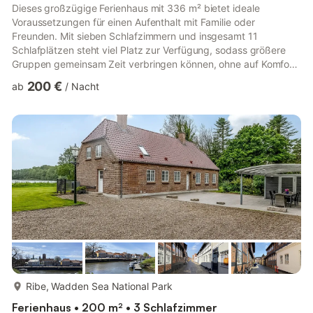
Dieses großzügige Ferienhaus mit 336 m² bietet ideale
Voraussetzungen für einen Aufenthalt mit Familie oder
Freunden. Mit sieben Schlafzimmern und insgesamt 11
Schlafplätzen steht viel Platz zur Verfügung, sodass größere
Gruppen gemeinsam Zeit verbringen können, ohne auf Komfort
und Privatsphäre verzichten zu müssen. Die Raumaufteilung ist
200 €
ab
/
Nacht
darauf ausgelegt, sowohl gemeinschaftliche Aktivitäten als
auch ruhige Momente zu ermöglichen. Die großen
Wohnbereiche laden zu gemeinsamen Mahlzeiten, Gesprächen
und Entspannung ein. Gleichzeitig bieten die separaten
Schlafzimmer Rückzugsmöglichkeiten, w...
mehr...
Ribe, Wadden Sea National Park
Ferienhaus • 200 m² • 3 Schlafzimmer