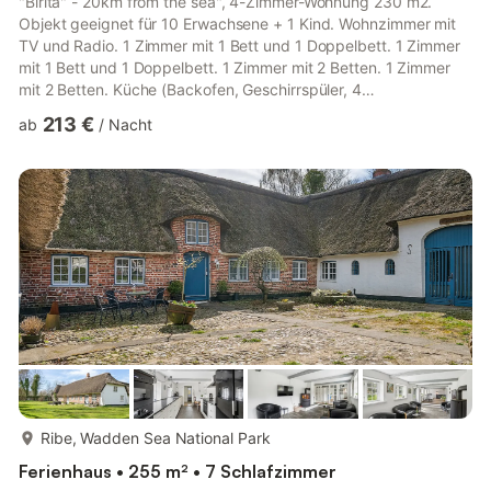
"Birita" - 20km from the sea", 4-Zimmer-Wohnung 230 m2.
Objekt geeignet für 10 Erwachsene + 1 Kind. Wohnzimmer mit
TV und Radio. 1 Zimmer mit 1 Bett und 1 Doppelbett. 1 Zimmer
mit 1 Bett und 1 Doppelbett. 1 Zimmer mit 2 Betten. 1 Zimmer
mit 2 Betten. Küche (Backofen, Geschirrspüler, 4
Glaskeramikplatten, Mikrowelle, Tiefkühler). 2 Duschen/WC,
213 €
ab
/
Nacht
Whirlbadewanne. Zur Verfügung: Kinderhochstuhl, Babybett.
Internet (WLAN). Bitte beachten: Nichtraucher-Unterkunft.
Maximal 3 Haustiere/Hunde erlaubt. 5062089
mehr...
Ribe, Wadden Sea National Park
Ferienhaus • 255 m² • 7 Schlafzimmer