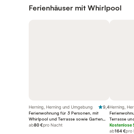
Ferienhäuser mit Whirlpool
Herning, Herning und Umgebung
9,4
Herning, He
Ferienwohnung für 3 Personen, mit
Ferienwohnu
Whirlpool und Terrasse sowie Garten
Terrasse un
und Sauna
ab
80 €
pro Nacht
und Sauna
Kostenlose 
ab
164 €
pro