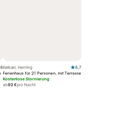
,8
Kølkær, Herning
8,7
e
Ferienhaus für 21 Personen, mit Terrasse
Kostenlose Stornierung
ab
93 €
pro Nacht