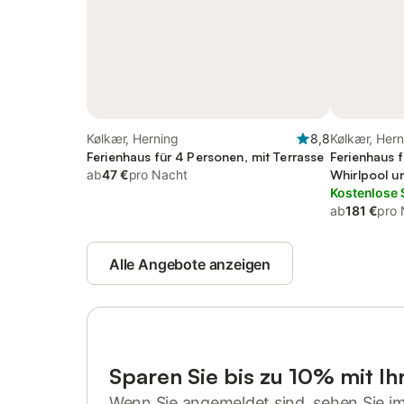
Kølkær, Herning
8,8
Kølkær, Hern
Ferienhaus für 4 Personen, mit Terrasse
Ferienhaus f
ab
47 €
pro Nacht
Whirlpool u
Kostenlose 
ab
181 €
pro 
Alle Angebote anzeigen
Sparen Sie bis zu 10% mit I
Wenn Sie angemeldet sind, sehen Sie i