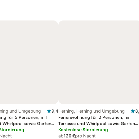
rning und Umgebung
9,4
Herning, Herning und Umgebung
8
ng für 5 Personen, mit
Ferienwohnung für 2 Personen, mit
d Whirlpool sowie Garten
Terrasse und Whirlpool sowie Garten
Stornierung
und Sauna
Kostenlose Stornierung
 Nacht
ab
120 €
pro Nacht