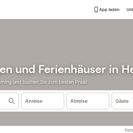
App laden
Unt
n und Ferienhäuser in H
erning und buchen Sie zum besten Preis!
Anreise
Abreise
Gäste
Fer