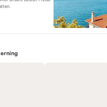
atten.
Herning