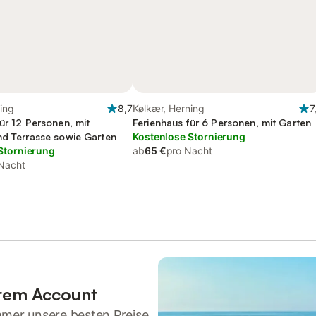
ing
8,7
Kølkær, Herning
7
ür 12 Personen, mit
Ferienhaus für 6 Personen, mit Garten
nd Terrasse sowie Garten
Kostenlose Stornierung
Stornierung
ab
65 €
pro Nacht
Nacht
hrem Account
mmer unsere besten Preise