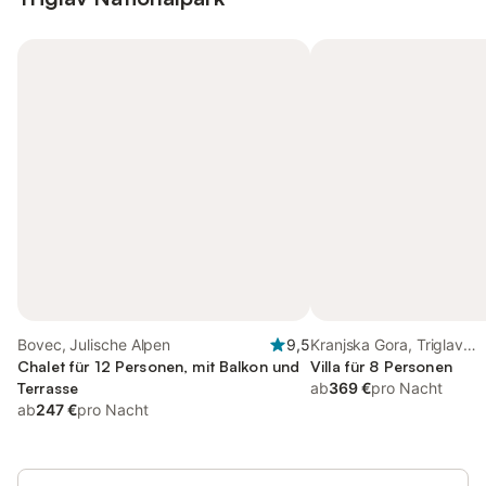
Bovec, Julische Alpen
9,5
Kranjska Gora, Triglav
Chalet für 12 Personen, mit Balkon und
Nationalpark
Villa für 8 Personen
Terrasse
ab
369 €
pro Nacht
ab
247 €
pro Nacht