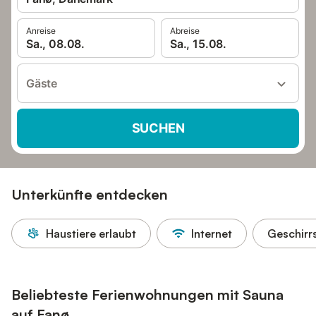
Anreise
Abreise
Sa., 08.08.
Sa., 15.08.
Gäste
SUCHEN
Unterkünfte entdecken
Haustiere erlaubt
Internet
Geschirr
Beliebteste Ferienwohnungen mit Sauna
auf Fanø