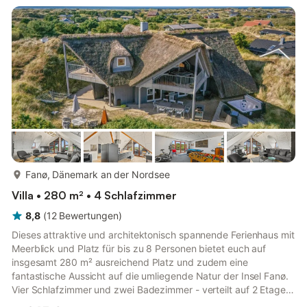
sowie eine Schaukel freuen können - willkommen auf der Insel
Fanö. Familienurlaub ohne Kompromisse - traumhafte
Strandlag...
mehr...
Fanø, Dänemark an der Nordsee
Villa • 280 m² • 4 Schlafzimmer
8,8
(
12
Bewertungen
)
Dieses attraktive und architektonisch spannende Ferienhaus mit
Meerblick und Platz für bis zu 8 Personen bietet euch auf
insgesamt 280 m² ausreichend Platz und zudem eine
fantastische Aussicht auf die umliegende Natur der Insel Fanø.
Vier Schlafzimmer und zwei Badezimmer - verteilt auf 2 Etagen
bieten einer, oder auch zwei Familien eine tolle Möglichkeit,