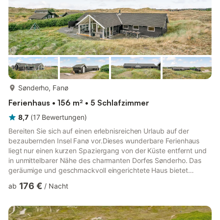
mehr...
Sønderho, Fanø
Ferienhaus • 156 m² • 5 Schlafzimmer
8,7
(
17
Bewertungen
)
Bereiten Sie sich auf einen erlebnisreichen Urlaub auf der
bezaubernden Insel Fanø vor.Dieses wunderbare Ferienhaus
liegt nur einen kurzen Spaziergang von der Küste entfernt und
in unmittelbarer Nähe des charmanten Dorfes Sønderho. Das
geräumige und geschmackvoll eingerichtete Haus bietet
ausreichend Platz für ein große Familie oder Freundesgruppen,
176 €
ab
/
Nacht
ohne auf Komfort verzichten zu müssen. Der offene Wohn- und
Küchenbereich bildet das Herz des Hauses und wird durch die
großen bodentiefen Fenster mit natürlichem Licht durchflutet.
Für Unterhaltung sorgt der Aktivitätsraum, in dem Sie