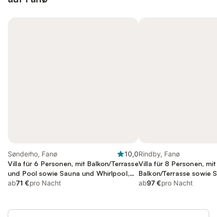
Sønderho, Fanø
10,0
Rindby, Fanø
Villa für 6 Personen, mit Balkon/Terrasse
Villa für 8 Personen, mi
und Pool sowie Sauna und Whirlpool,
Balkon/Terrasse sowie S
mit Haustier
ab
71 €
pro Nacht
Haustier
ab
97 €
pro Nacht