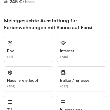
245 €
ab
/
Nacht
entspannte Ferien an der dänischen Nordsee zu verbringen. Ein
Hund ist hier herzlich willkommen. Zusätzlich ist das Ferienhaus
im Paradiesvej 62 mit einer Sauna, einem Whirlpool, einen
Außenwhirlpool sowie einer Ladestation für euer E...
Meistgesuchte Ausstattung für
Ferienwohnungen mit Sauna auf Fanø
Pool
Internet
(
32
)
(
736
)
Haustiere erlaubt
Balkon/Terrasse
(
404
)
(
637
)
TV
Klimaanlage