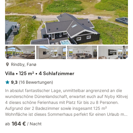
spannende...
mehr...
Rindby, Fanø
Villa • 125 m² • 4 Schlafzimmer
9,3
(
16
Bewertungen
)
In absolut fantastischer Lage, unmittelbar angrenzend an die
wunderschöne Dünenlandschaft, erwartet euch auf Nyby Klitvej
4 dieses schöne Ferienhaus mit Platz für bis zu 8 Personen.
Aufgrund der 2 Badezimmer sowie insgesamt 125 m²
Wohnfläche ist dieses Sommerhaus perfekt für einen Urlaub mit
den besten Freunden oder mit der gesamten Familie geeignet.
164 €
ab
/
Nacht
Eine Sauna, ein Außenwhirlpool sowie ein Kaminofen runden das
tolle Angebot ab, wobei sich die Kinder auf einen Sandkasten