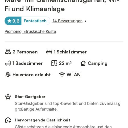
Fi und Klimaanlage
9,6
Fantastisch
14 Bewertungen
•
Piombino, Etruskische Küste
2 Personen
1 Schlafzimmer
1 Badezimmer
22 m²
Camping
Haustiere erlaubt
WLAN
Star-Gastgeber
Star-Gastgeber sind top-bewertet und bieten zuverlässig
großartige Aufenthalte.
Hervorragende Gastlichkeit
Gäste schätzen die einladende Atmosphäre und den