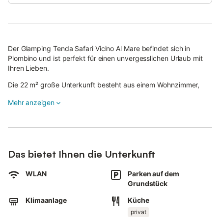
Der Glamping Tenda Safari Vicino Al Mare befindet sich in
Piombino und ist perfekt für einen unvergesslichen Urlaub mit
Ihren Lieben.
Die 22 m² große Unterkunft besteht aus einem Wohnzimmer,
einer gut ausgestatteten Küche, 1 Schlafzimmer und 1
Mehr anzeigen
Badezimmer und bietet somit Platz für 2 Personen.
Zur Ausstattung gehören außerdem Wi-Fi sowie eine
Klimaanlage.
Die Unterkunft verfügt über einen gemeinsamen Außenbereich
mit Garten und Grill, den die Gäste nutzen können.
Das bietet Ihnen die Unterkunft
Die Unterkunft befindet sich nur 300 m vom nächsten Strand
entfernt.
WLAN
Parken auf dem
Ein Parkplatz ist auf dem Grundstück vorhanden.
Grundstück
Familien mit Kindern sind herzlich willkommen.
Maximal ein Haustier ist gegen eine Gebühr erlaubt.
Klimaanlage
Küche
Rauchen und Veranstaltungen sind nicht erlaubt.
privat
Die Straße, die zu den Glamping-Zelten führt, ist mit