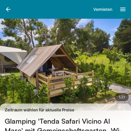
Bilder
Ausstattung
Bewertungen
Vermieten
1
/
21
Zeitraum wählen für aktuelle Preise
Glamping 'Tenda Safari Vicino Al
Mare' mit Gemeinschaftsgarten, Wi-