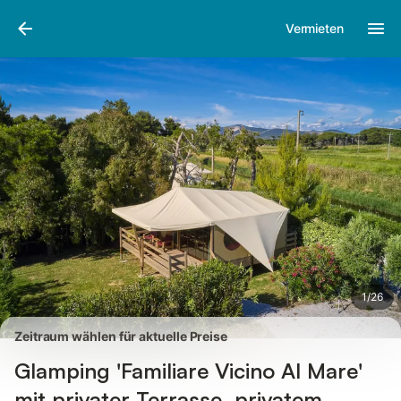
Bilder
Ausstattung
Bewertungen
Vermieten
1
/
26
Zeitraum wählen für aktuelle Preise
Glamping 'Familiare Vicino Al Mare'
mit privater Terrasse, privatem