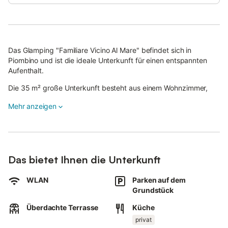
Das Glamping "Familiare Vicino Al Mare" befindet sich in
Piombino und ist die ideale Unterkunft für einen entspannten
Aufenthalt.
Die 35 m² große Unterkunft besteht aus einem Wohnzimmer,
einer gut ausgestatteten Küche, 2 Schlafzimmern und 1
Mehr anzeigen
Badezimmer und bietet somit Platz für 5 Personen.
Zur Ausstattung gehören außerdem WLAN sowie ein Ventilator.
Dieses Bauernhaus bietet einen privaten Außenbereich mit
Garten, überdachter Terrasse und Grill.
Ein Parkplatz ist auf dem Grundstück vorhanden.
Das bietet Ihnen die Unterkunft
2 Haustiere sind gegen Gebühr erlaubt, aber Hunde müssen
angeleint sein, wenn sie sich außerhalb des Hauses aufhalten.
WLAN
Parken auf dem
Rauchen und Feiern sind nicht erlaubt.
Grundstück
Klimaanlage ist nicht vorhanden.
Überdachte Terrasse
Küche
privat