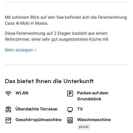
Mit schönem Blick auf den See befindet sich die Ferienwohnung
Casa Al Molo in Musso.
Diese Ferienwohnung auf 2 Etagen besteht aus einem
Wohnzimmer, einer sehr gut ausgestatteten Küche mit
Geschirrspüler, 1 Schlafzimmer und 1 Badezimmer und bietet
Mehr anzeigen
somit Platz für 2 Personen.
Zur Ausstattung gehören außerdem Highspeed-WLAN (für
Videoanrufe geeignet), eine Waschmaschine sowie ein TV.
Die Ferienwohnung verfügt über einen privaten Außenbereich
mit Gartenmöbeln und einer überdachten Terrasse.
Das bietet Ihnen die Unterkunft
Entspannen Sie sich auf Ihrer Terrasse und genießen Sie den
WLAN
Parken auf dem
schönen Seeblick.
Grundstück
Entfernung zum nächsten Restaurant zu Fuß/mit dem Auto:
51m.
Überdachte Terrasse
TV
Entfernung zum nächsten Café zu Fuß/mit dem Auto: 3,17 km.
Entfernung zur nächsten Bar zu Fuß/mit dem Auto: 83m.
Geschirrspülmaschine
Waschmaschine
Entfernung zum nächsten Supermarkt zu Fuß/mit dem Auto:
privat
469m.