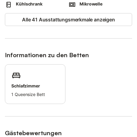
Entfernung zum nächsten Strand zu Fuß/mit dem Auto: 3.20km
Kühlschrank
Mikrowelle
Spiaggia di San Vito - Cremia.
Entfernung zur nächsten Bäckerei zu Fuß/mit dem Auto:
Alle 41 Ausstattungsmerkmale anzeigen
1,70km.
Entfernung zum Flughafen: 45.2km Flughafen Lugano.
Kostenlose Parkplätze sind auf der Unterkunft vorhanden.
Nur kleine Haustiere sind erlaubt (auf Anfrage, ohne Gebühr).
Eine Klimaanlage ist nicht vorhanden.
Die Ferienwohnung ist nicht für Personen mit eingeschränkter
Informationen zu den Betten
Mobilität geeignet, da es viele Stufen zu überwinden gibt.
Bei längeren Aufenthalten kann eine zusätzliche Reinigung
gegen einen Aufpreis verlangt werden.
Fahrräder sind vorhanden.
Schlafzimmer
1
Queensize Bett
Gästebewertungen