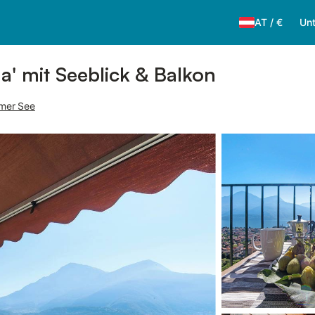
AT
/
€
Unt
' mit Seeblick & Balkon
mer See