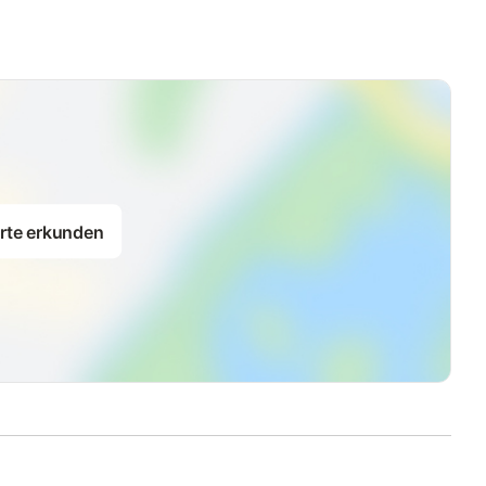
längerem Aufenthalt auf Anfrage und gegen einen Aufpreis
rte erkunden