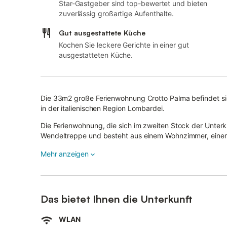
Star-Gastgeber sind top-bewertet und bieten
zuverlässig großartige Aufenthalte.
Gut ausgestattete Küche
Kochen Sie leckere Gerichte in einer gut
ausgestatteten Küche.
Die 33m2 große Ferienwohnung Crotto Palma befindet si
in der italienischen Region Lombardei.
Die Ferienwohnung, die sich im zweiten Stock der Unterku
Wendeltreppe und besteht aus einem Wohnzimmer, einer 
Schlafzimmer sowie einem Badezimmer und bietet somit P
Mehr anzeigen
Die Ferienwohnung verfügt über WLAN, einen Fernseher
Kinder sind erlaubt.
Das bietet Ihnen die Unterkunft
Ein Ventilator ist vorhanden.
Vom Balkon aus, der mit einem Tisch und 2 Liegestühlen 
Bergblick genießen.
WLAN