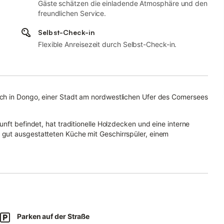
Gäste schätzen die einladende Atmosphäre und den
freundlichen Service.
Selbst-Check-in
Flexible Anreisezeit durch Selbst-Check-in.
ch in Dongo, einer Stadt am nordwestlichen Ufer des Comersees
nft befindet, hat traditionelle Holzdecken und eine interne
gut ausgestatteten Küche mit Geschirrspüler, einem
latz für 2 Personen.
 und eine Waschmaschine.
ausgestattet ist, können die Gäste den spektakulären See- und
Parken auf der Straße