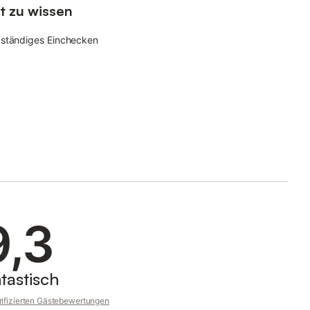
t zu wissen
bständiges Einchecken
9,3
tastisch
rifizierten Gästebewertungen