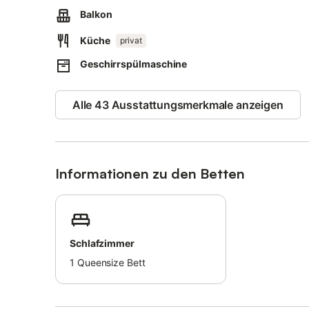
Die Ferienwohnung ist nur 3 bis 6 Autominuten (2 bis 4 k
Balkon
Einkaufsmöglichkeiten entfernt, die sich in Richtung ode
Die Ferienwohnung ist auch nur 10 bis 15 Minuten (5 bi
Küche
privat
und Le Gere di Dongo entfernt. am glitzernden Wasser 
Geschirrspülmaschine
Nur 3 bis 8 Autominuten (2 bis 3 km) von der Ferienwohn
Berge und Seen der Region in den Wandergebieten Via R
Alle 43 Ausstattungsmerkmale anzeigen
Golfliebhaber kommen im nur 26 Autominuten (18 km) en
Kosten.
In der Gegend von Dongo gibt es eine Vielzahl von Radw
schlängeln.
Informationen zu den Betten
Der Flughafen Lugano-Agno ist 1 Stunde und 8 Minuten 
Die Unterkunft liegt auch in der Nähe der Mailänder Flug
Parken auf der Straße ist möglich.
Der Parkplatz ist 250 m. von der Unterkunft entfernt.
Schlafzimmer
Eine Klimaanlage ist nicht vorhanden.
1
Queensize Bett
Es gibt jedoch einen tragbaren Ventilator, der von Rau
Nicht für Familien geeignet, da die maximale Kapazität 2
Der Zugang zur Ferienwohnung erfolgt über eine Treppe