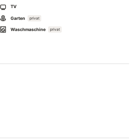
m) von einer Vielzahl von Restaurants, Bars, Cafés und
TV
r entlang des Seeufers befinden.
s 10 km) mit dem Auto von den Stränden Spiaggia di Gravedona
Garten
privat
des Comer Sees.
Waschmaschine
privat
ung entfernt können die Gäste die natürliche Schönheit der
egina und Vigero erleben.
tfernten 18-Loch-Golfclub Menaggio Cadenabbia auf ihre
egen, die sich durch die spektakuläre See- und Berglandschaft
(50 km) mit dem Auto von der Ferienwohnung entfernt.
häfen.
m zu Raum bewegt werden kann.
 Personen beträgt.
.