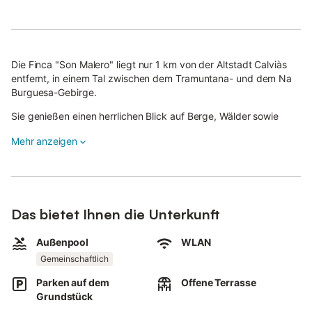
Die Finca "Son Malero" liegt nur 1 km von der Altstadt Calviàs
entfernt, in einem Tal zwischen dem Tramuntana- und dem Na
Burguesa-Gebirge.
Sie genießen einen herrlichen Blick auf Berge, Wälder sowie
Mandel- und Johannisbrotbäume. Das Doppelzimmer bietet ein
Mehr anzeigen
Schlafzimmer mit Doppelbett (150x200 cm) und ein Bad und ist
für 2 Personen geeignet.
WLAN, Klimaanlage, Kaffeemaschine und Minibar stehen Ihnen
zur Verfügung.
Das bietet Ihnen die Unterkunft
Der Außenbereich wird gemeinsam mit anderen Gästen genutzt
und umfasst einen Pool, eine offene Terrasse, einen Garten
Außenpool
WLAN
sowie eine Außendusche.
Gemeinschaftlich
Restaurants, Bars und Cafés erreichen Sie in 12–15 Gehminuten,
Parken auf dem
Offene Terrasse
der nächste Supermarkt ist 13 Minuten zu Fuß (950 m) entfernt.
Grundstück