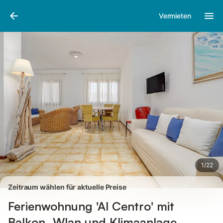
Bilder
Ausstattung
Bewertungen
Vermieten
1
/
22
Zeitraum wählen für aktuelle Preise
Ferienwohnung 'Al Centro' mit
Balkon, Wlan und Klimaanlage