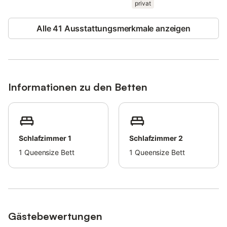
Liebevoll eingerichtet, bietet die geräumige und gemütliche
privat
Unterkunft kostenloses WLAN und Klimaanlage.
Eine E-Auto-Ladestation ist verfügbar.
Alle 41 Ausstattungsmerkmale anzeigen
Diese Unterkunft verfügt über Richtlinien, die den Gästen bei
der korrekten Mülltrennung helfen - weitere Informationen
erhalten Sie vor Ort.
Informationen zu den Betten
Schlafzimmer 1
Schlafzimmer 2
1
Queensize Bett
1
Queensize Bett
Gästebewertungen