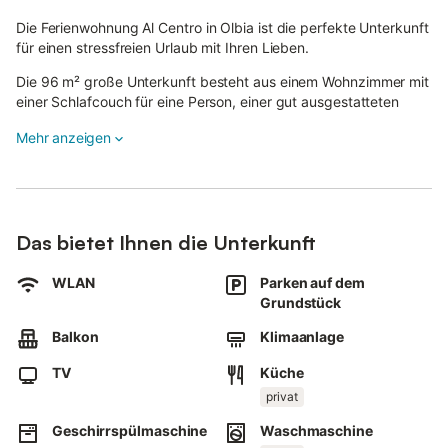
Die Ferienwohnung Al Centro in Olbia ist die perfekte Unterkunft
für einen stressfreien Urlaub mit Ihren Lieben.
Die 96 m² große Unterkunft besteht aus einem Wohnzimmer mit
einer Schlafcouch für eine Person, einer gut ausgestatteten
Küche, 2 Schlafzimmern und 1 Badezimmer und bietet somit
Mehr anzeigen
Platz für 5 Personen.
Zur Ausstattung gehören außerdem Highspeed-WLAN (für
Videoanrufe geeignet), ein TV, eine Klimaanlage sowie eine
Waschmaschine.
Das bietet Ihnen die Unterkunft
Dieses Ferienhaus verfügt über einen privaten Balkon, auf dem
Sie abends entspannen können.
WLAN
Parken auf dem
Die Unterkunft bietet eine Terrasse mit fantastischem Blick auf
Grundstück
den Golf von Olbia und die Basilika.
Die Unterkunft ist zentral gelegen, nur 5 Autominuten vom
Balkon
Klimaanlage
Hafen und 10 bis 20 Minuten von den wunderschönen Stränden
im Nordosten Sardiniens entfernt.
TV
Küche
Ein Parkplatz ist auf dem Grundstück vorhanden.
privat
Familien mit Kindern sind willkommen.
Haustiere, Rauchen und Veranstaltungen sind nicht erlaubt.
Geschirrspülmaschine
Waschmaschine