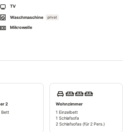
ernt.
TV
ns Zentrum dauert etwa 20 Minuten (bergauf auf dem Rückweg).
der KONUS-Gästekarte kostenfrei genutzt werden kann.
Waschmaschine
privat
Mikrowelle
ilien mit Kindern sind willkommen.
rden.
er 2
Wohnzimmer
 Bett
1
Einzelbett
1
Schlafsofa
2
Schlafsofas (für 2 Pers.)