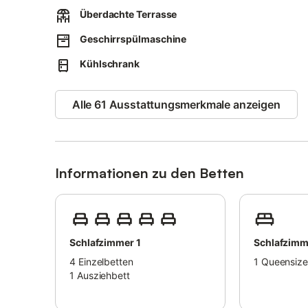
km vom Flughafen und 85 km vom Europa-Park Rust entf
Überdachte Terrasse
Die Unterkunft liegt in ruhiger Hanglage, der Fußweg i
Alternativ steht ein Linientaxi zur Verfügung, das mit 
Geschirrspülmaschine
Kühlschrank
Bitte parken Sie nicht im Hof, sondern an der Straße. Fam
Haustiere, Rauchen und Feiern sind nicht gestattet.
Alle 61 Ausstattungsmerkmale anzeigen
Die Waschmaschine kann gegen eine Gebühr genutzt we
Nähset und Pflasterset sind vorhanden.
Informationen zu den Betten
Schlafzimmer 1
Schlafzimm
4
Einzelbetten
1
Queensize
1
Ausziehbett