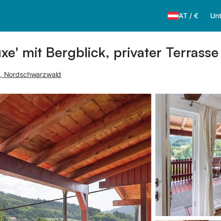
AT
/
€
Unt
' mit Bergblick, privater Terrasse
, Nordschwarzwald