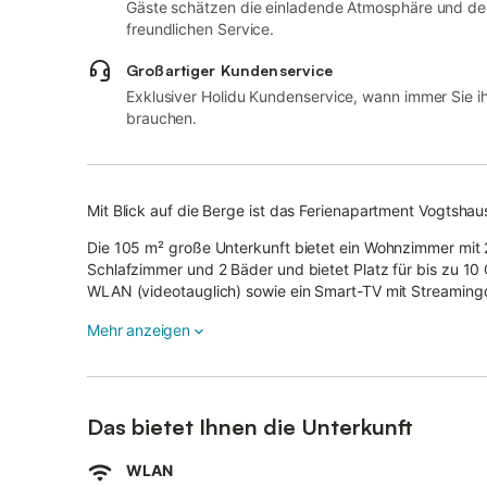
Gäste schätzen die einladende Atmosphäre und de
freundlichen Service.
Großartiger Kundenservice
Exklusiver Holidu Kundenservice, wann immer Sie i
brauchen.
Mit Blick auf die Berge ist das Ferienapartment Vogtshau
Die 105 m² große Unterkunft bietet ein Wohnzimmer mit 2 
Schlafzimmer und 2 Bäder und bietet Platz für bis zu 1
WLAN (videotauglich) sowie ein Smart-TV mit Streaming
Reisebett mit Schaumstoffeinlage sowie Hochstuhl stehe
Mehr anzeigen
Die Unterkunft verfügt über eine private, überdachte Ter
Das Licht auf der Terrasse ist bewegungsgesteuert (kein 
Das bietet Ihnen die Unterkunft
Im Herzen des Schwarzwalds und nahe der französischen
vom Kur- und Ferienort Gernsbach, 10 km von der Auto
WLAN