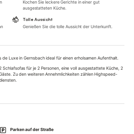
n
Kochen Sie leckere Gerichte in einer gut
ausgestatteten Küche.
Tolle Aussicht
hn
Genießen Sie die tolle Aussicht der Unterkunft.
s de Luxe in Gernsbach ideal für einen erholsamen Aufenthalt.
Schlafsofas für je 2 Personen, eine voll ausgestattete Küche, 2
0 Gäste. Zu den weiteren Annehmlichkeiten zählen Highspeed-
diensten.
n zur Verfügung; eigene Babybettwäsche bitte mitbringen.
rasse – ideal für entspannte Abende.
Dauerlicht).
 Grenze gelegen, ist die Unterkunft 1 km vom Bahnhof, 1,5 km
bahn, 11 km von Baden-Baden mit seinem berühmten Casino, 23
Parken auf der Straße