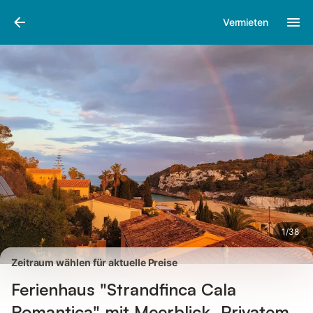
Bilder
Ausstattung
Bewertungen
Vermieten
1
/
38
Zeitraum wählen für aktuelle Preise
Ferienhaus "Strandfinca Cala
Romantica" mit Meerblick, Privatem