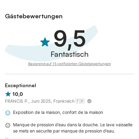
Ein Pkw-Parkplatz ist oben am Grundstück vorhanden;
Gästebewertungen
zusätzliche kostenlose Parkplätze stehen auf der Straße
(abends) zur Verfügung.
9,5
Familien mit Kindern sind herzlich willkommen.
Haustiere, Rauchen und Veranstaltungen sind nicht gestattet.
Fantastisch
Die Unterkunft verfügt über eine korrekte Mülltrennung; weitere
Informationen erhalten Sie vor Ort.
Basierend auf 15 verifizierten Gästebewertungen
Exceptionnel
10,0
FRANCIS P., Juni 2025, Frankreich
🇫🇷
Exposition de la maison, confort de la maison
Manque de pression d’eau dans la douche. Le lave vaisselle
se mets en securite par manque de pression d’eau.