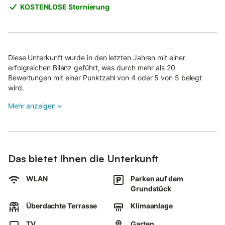
KOSTENLOSE Stornierung
Diese Unterkunft wurde in den letzten Jahren mit einer
erfolgreichen Bilanz geführt, was durch mehr als 20
Bewertungen mit einer Punktzahl von 4 oder 5 von 5 belegt
wird.
Das Ferienhaus besteht aus zwei separaten Etagen, die durch
Mehr anzeigen
eine Außentreppe verbunden sind.
Auf jeder Etage befindet sich ein Schlafzimmer.
Bei Buchungen von zwei oder weniger Personen haben die
Das bietet Ihnen die Unterkunft
Gäste Zugang nur zur oberen der beiden Etagen; Ausnahmen
sind auf Anfrage möglich.
WLAN
Parken auf dem
Für den 3. und 4. Gast steht das Studio unten mit Schlafzimmer
Grundstück
2 mit gesonderter PIN zur Verfügung.
Überdachte Terrasse
Klimaanlage
Das Ferienhaus liegt in der Bucht südlich von Cala Anguila - Cala
TV
Garten