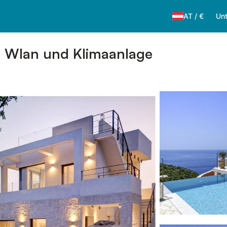
AT
/
€
Unt
ck, Wlan und Klimaanlage