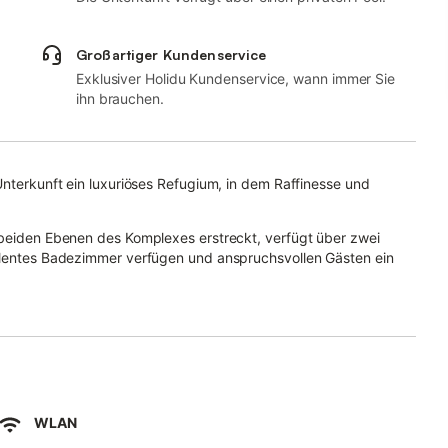
Großartiger Kundenservice
Exklusiver Holidu Kundenservice, wann immer Sie
ihn brauchen.
Unterkunft ein luxuriöses Refugium, in dem Raffinesse und
 beiden Ebenen des Komplexes erstreckt, verfügt über zwei
pulentes Badezimmer verfügen und anspruchsvollen Gästen ein
ase der Ruhe, die nur denjenigen vorbehalten ist, die sich in ihr
 ungestört entspannen, sei es in der warmen Umarmung der
sser.
 mit den Eigentümern in Verbindung zu setzen, um die Feinheiten
WLAN
hrung machen, die über das Gewöhnliche hinausgeht und deren