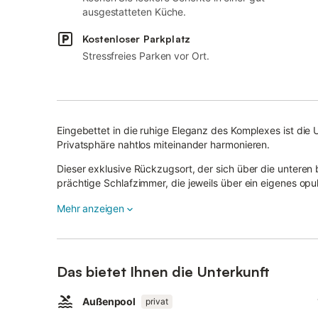
ausgestatteten Küche.
Kostenloser Parkplatz
Stressfreies Parken vor Ort.
Eingebettet in die ruhige Eleganz des Komplexes ist die 
Privatsphäre nahtlos miteinander harmonieren.
Dieser exklusive Rückzugsort, der sich über die unteren
prächtige Schlafzimmer, die jeweils über ein eigenes o
Höchstmaß an Gemütlichkeit und Komfort bieten.
Mehr anzeigen
Das Herzstück der Unterkunft ist ein privater Pool, eine O
wohlfühlen.
Hier, inmitten der üppigen Umgebung, können die Gäste
Sonne oder beim Eintauchen in das kühle, einladende Wa
Das bietet Ihnen die Unterkunft
Interessierte Gäste sind herzlich eingeladen, sich direkt
dieses einzigartigen Angebots zu erkunden.
Außenpool
privat
Auf diese Weise können sie eine maßgeschneiderte Erfa