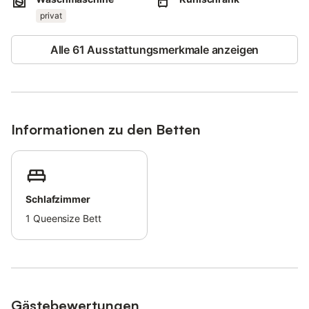
Haustiere, Rauchen und Veranstaltungen sind nicht erlaubt.
privat
Fahrräder können auf Anfrage in einer Garage untergebracht
werden.
Alle 61 Ausstattungsmerkmale anzeigen
Diese Unterkunft verfügt über Richtlinien, die den Gästen bei
der korrekten Mülltrennung helfen.
Weitere Informationen sind vor Ort erhältlich.
In dieser Unterkunft wurden wassersparende
Ausstattungsmerkmale verbaut.
Informationen zu den Betten
Bitte füllen Sie nach der Buchung das Holidu-Kontaktformular,
das Ihnen per E-Mail zugesandt wird, vollständig aus und geben
Sie Ihre Adresse an. Dies wird dem Gastgeber helfen, Ihren
Aufenthalt bestmöglich vorzubereiten.
Schlafzimmer
1
Queensize Bett
Gästebewertungen