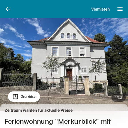
Bilder
Ausstattung
Bewertungen
Vermieten
Grundriss
1
/
33
Zeitraum wählen für aktuelle Preise
Ferienwohnung "Merkurblick" mit