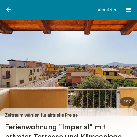
Bilder
Ausstattung
Bewertungen
Vermieten
1
/
17
Zeitraum wählen für aktuelle Preise
Ferienwohnung "Imperial" mit
privater Terrasse und Klimaanlage