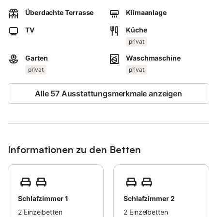
Überdachte Terrasse
Klimaanlage
Klimaanlage und WLAN stehen Ihnen zur Verfügung.
Das Innere der Unterkunft ist stufenlos zugänglich und
TV
Küche
erleichtert so den Zugang.
privat
Es gibt Hinweise zur korrekten Mülltrennung; weitere
Garten
Waschmaschine
Informationen erhalten Sie vor Ort.
privat
privat
- Handtücher für Strand bzw. Pool Kosten 20,00 € pro
Aufenthalt
Alle 57 Ausstattungsmerkmale anzeigen
Informationen zu den Betten
Schlafzimmer 1
Schlafzimmer 2
2
Einzelbetten
2
Einzelbetten