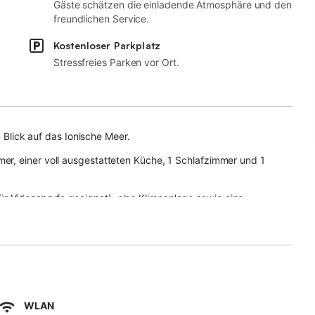
Gäste schätzen die einladende Atmosphäre und den
freundlichen Service.
Kostenloser Parkplatz
Stressfreies Parken vor Ort.
n Blick auf das Ionische Meer.
r, einer voll ausgestatteten Küche, 1 Schlafzimmer und 1
 Videoanrufe geeignet), eine Klimaanlage sowie eine
gung.
 Garten, eine offene Terrasse, 3 Balkone und ein Grill.
ose Parkplätze sind auf der Straße vorhanden und ein Stellplatz
aubt.
WLAN