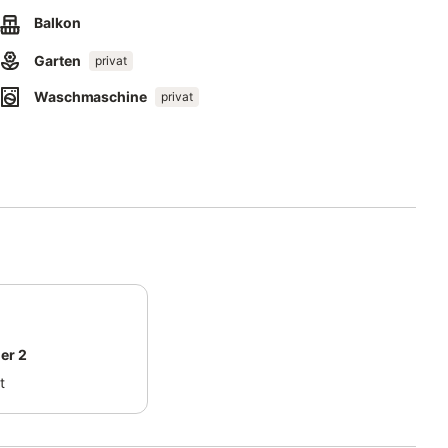
 auf dem Grundstück vorhanden:.
Balkon
.
tung.
Garten
privat
Waschmaschine
privat
er 2
t