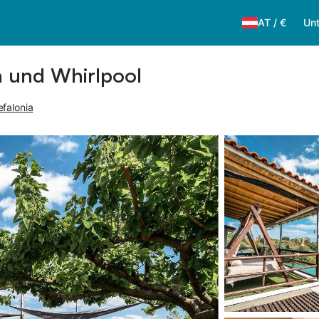
AT
/
€
Unt
na und Whirlpool
efalonia