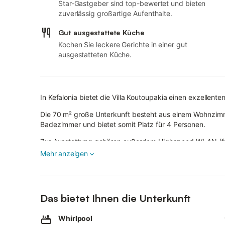
Star-Gastgeber sind top-bewertet und bieten
zuverlässig großartige Aufenthalte.
Gut ausgestattete Küche
Kochen Sie leckere Gerichte in einer gut
ausgestatteten Küche.
In Kefalonia bietet die Villa Koutoupakia einen exzellente
Die 70 m² große Unterkunft besteht aus einem Wohnzimme
Badezimmer und bietet somit Platz für 4 Personen.
Zur Ausstattung gehören außerdem Highspeed-WLAN (für
Waschmaschine.
Mehr anzeigen
Darüber hinaus steht Ihnen eine private Sauna zur Verfü
Zu Ihrem privaten Außenbereich gehören ein Whirlpool, ein
Ein Parkplatz ist auf dem Grundstück vorhanden, Kostenl
Das bietet Ihnen die Unterkunft
ist in einer Garage vorhanden.
Das Mitbringen von Haustieren und Rauchen ist nicht erl
Whirlpool
Die Unterkunft bietet stufenfreien Zugang.