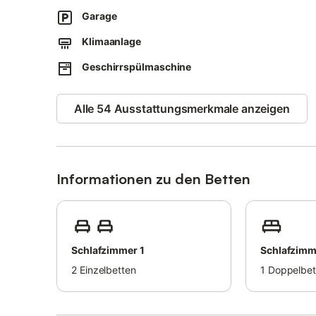
Sicherheitskameras und/oder Audioaufnahmegeräte sind
Garage
Die Unterkunft bietet hausgemachte/eigene Produkte an
Diese Unterkunft verfügt über energiesparende Beleuch
Klimaanlage
Geschirrspülmaschine
Alle 54 Ausstattungsmerkmale anzeigen
Informationen zu den Betten
Schlafzimmer 1
Schlafzimm
2
Einzelbetten
1
Doppelbet