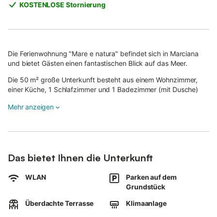
KOSTENLOSE Stornierung
Die Ferienwohnung "Mare e natura" befindet sich in Marciana
und bietet Gästen einen fantastischen Blick auf das Meer.
Die 50 m² große Unterkunft besteht aus einem Wohnzimmer,
einer Küche, 1 Schlafzimmer und 1 Badezimmer (mit Dusche)
und bietet somit Platz für 3 Personen.
Mehr anzeigen
Zur Ausstattung gehören außerdem Highspeed-Wi-Fi (für
Videoanrufe geeignet), Klimaanlage, Heizung sowie eine
Waschmaschine.
Ein Hochstuhl und 2 Babybetten sind ebenfalls vorhanden.
Das bietet Ihnen die Unterkunft
Die Ferienwohnung verfügt auch über private Terrassen (offen
und überdacht), wo Sie sich abends entspannen können.
WLAN
Parken auf dem
Grundstück
Ein gemeinschaftlicher Außenbereich, bestehend aus einem
Garten und einem Grill, steht Ihnen ebenfalls zur Verfügung.
Überdachte Terrasse
Klimaanlage
Öffentliche Verkehrsmittel sind zu Fuß erreichbar.
Der schöne Strand und die Klippe von Sant'Andrea sind etwa