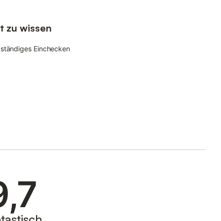
t zu wissen
bständiges Einchecken
9,7
tastisch