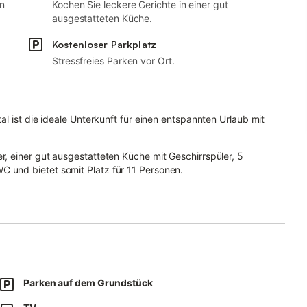
n
Kochen Sie leckere Gerichte in einer gut
ausgestatteten Küche.
Kostenloser Parkplatz
Stressfreies Parken vor Ort.
l ist die ideale Unterkunft für einen entspannten Urlaub mit
, einer gut ausgestatteten Küche mit Geschirrspüler, 5
und bietet somit Platz für 11 Personen.
 geeignet), ein Arbeitsplatz für Homeoffice, ein TV, Heizung,
n.
.
ffene Terrasse, 2 Balkone, ein Grill und ein Spielplatz.
e kostenlose Parkplätze sind auf der Straße verfügbar.
Parken auf dem Grundstück
räder und Fahrräder sowie ein Skidepot.