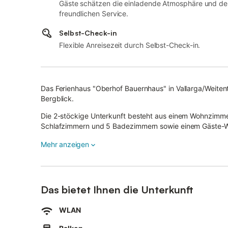
Gäste schätzen die einladende Atmosphäre und de
freundlichen Service.
Selbst-Check-in
Flexible Anreisezeit durch Selbst-Check-in.
Das Ferienhaus "Oberhof Bauernhaus" in Vallarga/Weitenta
Bergblick.
Die 2-stöckige Unterkunft besteht aus einem Wohnzimmer
Schlafzimmern und 5 Badezimmern sowie einem Gäste-WC 
Zur Ausstattung gehören außerdem WLAN (für Videoanrufe
Mehr anzeigen
eine Waschmaschine sowie Kinderbücher und Spielsache
Ein Babybett und ein Hochstuhl sind ebenfalls vorhanden
Zu Ihrem privaten Außenbereich gehören ein Garten, eine o
Das bietet Ihnen die Unterkunft
5 Parkplätze sind auf dem Grundstück vorhanden, weiter
Familien mit Kindern sind herzlich willkommen.
WLAN
Die Unterkunft verfügt über einen Abstellraum für Motor
Das Mitbringen von Haustieren ist nicht erlaubt.