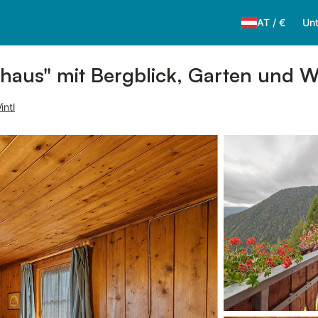
AT
/
€
Unt
haus" mit Bergblick, Garten und 
intl