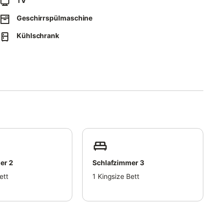
TV
.
Geschirrspülmaschine
ei der korrekten Mülltrennung helfen.
ovoltaikanlagen erzeugt.
Kühlschrank
er 2
Schlafzimmer 3
ett
1
Kingsize Bett