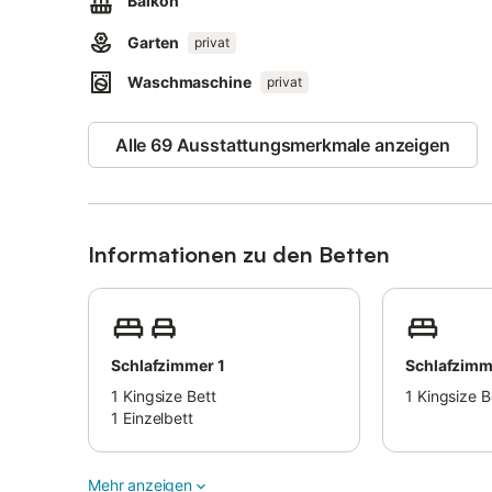
Balkon
Eine E-Auto-Ladestation ist verfügbar.
Die Unterkunft bietet hausgemachte/eigene Produkte an
Garten
privat
Die Unterkunft verfügt über Richtlinien, die den Gästen b
Der Strom in dieser Unterkunft wird zum Teil durch Phot
Waschmaschine
privat
Alle 69 Ausstattungsmerkmale anzeigen
Informationen zu den Betten
Schlafzimmer 1
Schlafzimm
1
Kingsize Bett
1
Kingsize B
1
Einzelbett
Mehr anzeigen