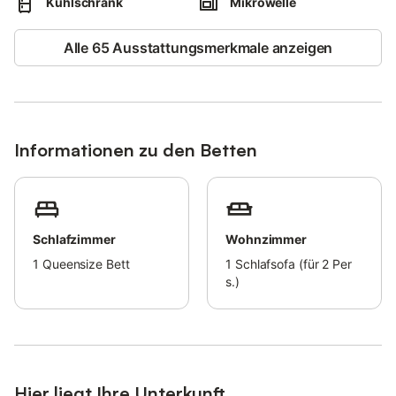
Kühlschrank
Mikrowelle
werden (gegen Gebühr).
Die Ferienwohnung ist vom Balkon aus über eine Treppe
erreichbar.
Alle 65 Ausstattungsmerkmale anzeigen
Im Hochparterre befinden sich die Küche, das Wohnzimmer und
das Bad. Eine weitere Treppe führt hinunter zu den
Schlafzimmern.
Informationen zu den Betten
Schlafzimmer
Wohnzimmer
1
Queensize Bett
1
Schlafsofa (für 2 Per
s.)
Hier liegt Ihre Unterkunft