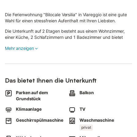
Die Ferienwohnung "Bilocale Versilia" in Viareggio ist eine gute
Wahl für einen stressfreien Aufenthalt mit Ihren Liebsten.
Die Unterkunft auf 2 Etagen besteht aus einem Wohnzimmer,
einer Küche, 2 Schlafzimmern und 1 Badezimmer und bietet
Platz für 4 Personen.
Mehr anzeigen
Zu den Annehmlichkeiten gehören ein TV, eine Klimaanlage, eine
Waschmaschine und ein Geschirrspüler. Außerdem kann die
Unterkunft mit Wärmepumpen beheizt werden.
Die Ferienwohnung verfügt über einen privaten Balkon.
Zu den nahe gelegenen Empfehlungen gehören die
Das bietet Ihnen die Unterkunft
Freilichtbühne Puccini (10 Minuten zu Fuß von der Unterkunft
entfernt), Pisa und Lucca (mit dem Zug/Bus in 20 Minuten zu
Parken auf dem
Balkon
erreichen) und Viareggio (10 Minuten mit dem Auto). Die
Grundstück
Entfernung zur Küstenlinie beträgt nur 900 m.
Ein Parkplatz ist auf dem Grundstück vorhanden.
Klimaanlage
TV
Familien mit Kindern sind herzlich willkommen.
Geschirrspülmaschine
Waschmaschine
1 Haustier ist erlaubt.
WLAN ist nicht verfügbar.
privat
Handtücher und Bettwäsche können zur Verfügung gestellt