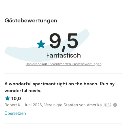
Ferienwohnung.
Bettwäsche und Handtücher können gegen einen Aufpreis zur
Verfügung gestellt werden.
Gästebewertungen
Shuttle-Service der Gemeinde, um Capoliveri den ganzen Tag
über gemütlich zu erreichen.
9,5
Fantastisch
Basierend auf 15 verifizierten Gästebewertungen
A wonderful apartment right on the beach. Run by
wonderful hosts.
10,0
Robert K., Juni 2026, Vereinigte Staaten von Amerika
🇺🇸
Übersetzen