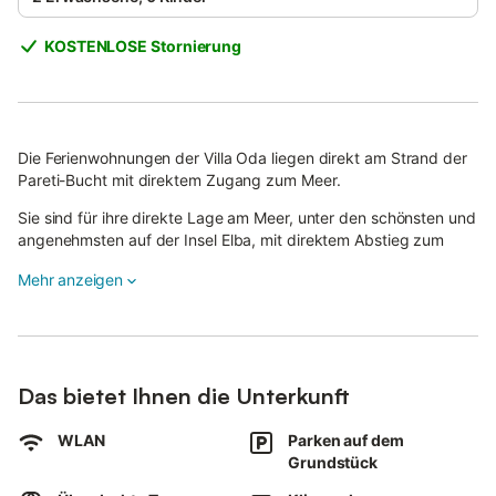
KOSTENLOSE Stornierung
Die Ferienwohnungen der Villa Oda liegen direkt am Strand der
Pareti-Bucht mit direktem Zugang zum Meer.
Sie sind für ihre direkte Lage am Meer, unter den schönsten und
angenehmsten auf der Insel Elba, mit direktem Abstieg zum
Strand vom Haus betrachtet.
Mehr anzeigen
Pareti befindet sich im südöstlichen Teil der Insel Elba, in der
Nähe der Stadt Capoliveri.
Von den Ferienwohnungen aus hat man einen faszinierenden
Blick auf die Inseln Montecristo, Pianosa und Korsika.
Das bietet Ihnen die Unterkunft
Neben dem schönen Sandstrand ist auch der Meeresgrund ein
WLAN
Parken auf dem
Paradies für Touristen und Taucher.
Grundstück
Pareti ist wegen der Schönheit seines Meeres historisch
gesehen das Reich der Taucher und stellt den schönsten Golf