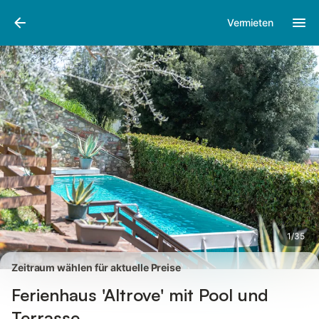
Bilder
Ausstattung
Bewertungen
Vermieten
1
/
35
Zeitraum wählen für aktuelle Preise
Ferienhaus 'Altrove' mit Pool und
Terrasse