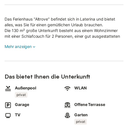
Das Ferienhaus "Altrove" befindet sich in Laterina und bietet
alles, was Sie für einen gemütlichen Urlaub brauchen.
Die 130 m² große Unterkunft besteht aus einem Wohnzimmer
mit einer Schlafcouch für 2 Personen, einer gut ausgestatteten
Küche, 2 Schlafzimmern und 2 Badezimmern (mit Badewannen)
Mehr anzeigen
und bietet somit Platz für 6 Personen.
Zur Ausstattung gehören außerdem WLAN mit einem eigenen
Arbeitsplatz für Homeoffice, ein TV sowie eine Waschmaschine.
Ein Hochstuhl ist ebenfalls vorhanden.
Zu Ihrem privaten Außenbereich gehören ein eingezäunter Pool,
Das bietet Ihnen die Unterkunft
ein Garten, eine offene Terrasse, ein Grill, eine Außendusche und
ein Badezimmer.
Außenpool
WLAN
Das Ferienhaus liegt nicht weit von den wichtigsten und
privat
bekanntesten Kunstzentren der Toskana entfernt.
Garage
Offene Terrasse
Es ist 18 km von Arezzo, 50 km von Siena und 60 km von
Florenz entfernt.
TV
Garten
Ein Parkplatz ist in einer Garage vorhanden.
privat