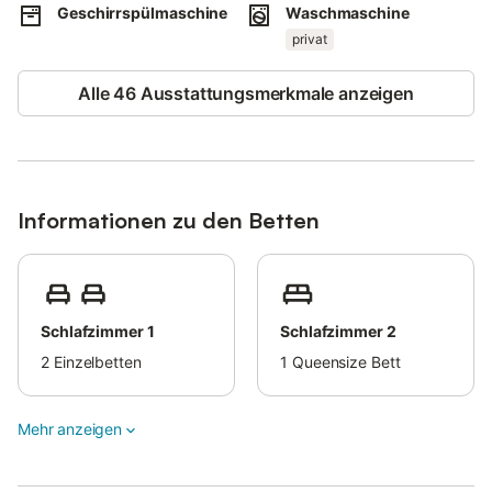
Kostenlose Parkplätze sind auf der Straße vorhanden.
Geschirrspülmaschine
Waschmaschine
Das Mitbringen von Haustieren ist gegen eine zusätzliche
privat
Gebühr erlaubt.
Eine Klimaanlage ist nicht vorhanden, aber die Heizung kann auf
Anfrage und gegen eine zusätzliche Gebühr eingeschaltet
Alle 46 Ausstattungsmerkmale anzeigen
werden.
Diese Unterkunft hat Recycling-Regeln, weitere Informationen
sind vor Ort erhältlich.
Informationen zu den Betten
Schlafzimmer 1
Schlafzimmer 2
2
Einzelbetten
1
Queensize Bett
Mehr anzeigen