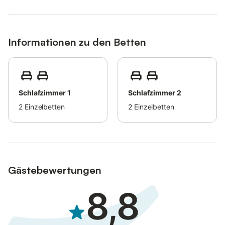
Familien mit Kindern sind willkommen.
Haustiere sind erlaubt.
Die Wohnung befindet sich im ersten Stock einer Villa, der
Informationen zu den Betten
Eigentümer wohnt im Erdgeschoss.
Im Erdgeschoss gibt es zudem ein zweites Apartment zur
Vermietung.
Schlafzimmer 1
Schlafzimmer 2
Bitte halten Sie während Ihres Aufenthalts die Ruhezeiten ein.
Informationen zum Recycling erhalten Sie vor Ort.
2
Einzelbetten
2
Einzelbetten
Die Unterkunft wird derzeit renoviert (Frühjahr 2026). Freuen Sie
sich auf einen modernen, komfortablen Aufenthalt: Wir
investieren in Ihr Wohlbefinden! Bei Ihrer Ankunft erwarten Sie
Verbesserungen wie Wärmedämmung, ein größeres
Doppelzimmer, ein modernisiertes Bad und ein offener
Gästebewertungen
Wohnbereich.
8,8
Da die Arbeiten noch laufen, zeigen die Fotos den aktuellen
Zustand vor der Renovierung.