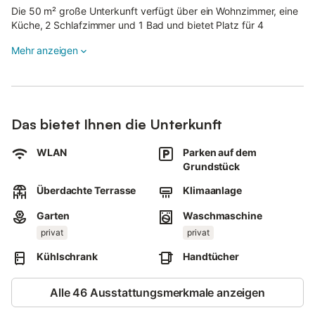
Die 50 m² große Unterkunft verfügt über ein Wohnzimmer, eine
Küche, 2 Schlafzimmer und 1 Bad und bietet Platz für 4
Personen.
Mehr anzeigen
Zur Ausstattung gehören WLAN, Klimaanlage und
Waschmaschine.
Ein Babybett wird bereitgestellt.
Das bietet Ihnen die Unterkunft
Die Wohnung im ersten Stock ist über eine Außentreppe
erreichbar.
WLAN
Parken auf dem
Grundstück
Draußen erwartet Sie ein privater Bereich mit großem Garten
und überdachter Terrasse.
Überdachte Terrasse
Klimaanlage
Die Unterkunft hat direkten Zugang zum Strand.
Garten
Waschmaschine
In der Nähe finden Sie einen Supermarkt, Restaurants und
privat
privat
weitere wichtige Einrichtungen.
Kühlschrank
Handtücher
Das Zentrum von Carloforte ist nur 1 km entfernt.
Alle 46 Ausstattungsmerkmale anzeigen
Parkplätze sind vorhanden.