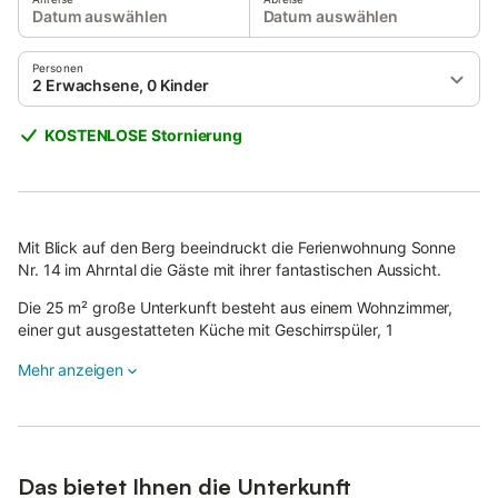
Datum auswählen
Datum auswählen
Personen
2 Erwachsene, 0 Kinder
KOSTENLOSE Stornierung
Mit Blick auf den Berg beeindruckt die Ferienwohnung Sonne
Nr. 14 im Ahrntal die Gäste mit ihrer fantastischen Aussicht.
Die 25 m² große Unterkunft besteht aus einem Wohnzimmer,
einer gut ausgestatteten Küche mit Geschirrspüler, 1
Schlafzimmer und 1 Badezimmer und bietet somit Platz für 3
Mehr anzeigen
Personen.
Zur Ausstattung gehören außerdem Highspeed-WLAN (für
Videoanrufe geeignet), Heizung und ein TV. Ein Babybett und
ein Hochstuhl sind ebenfalls vorhanden.
Das Highlight dieser Unterkunft ist der private Balkon.
Das bietet Ihnen die Unterkunft