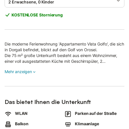
2 Erwachsene, 0 Kinder
KOSTENLOSE Stornierung
Die moderne Ferienwohnung 'Appartamento Vista Golfo', die sich
in Dorgali befindet, blickt auf den Golf von Orosei.
Die 75 m² große Unterkunft besteht aus einem Wohnzimmer,
einer voll ausgestatteten Küche mit Geschirrspüler, 2
Schlafzimmern und 1 Badezimmer und bietet somit Platz für 4
Mehr anzeigen
Personen.
Zur Ausstattung gehören außerdem WLAN, eine Klimaanlage,
ein TV sowie eine Waschmaschine.
Ein Babybett und ein Hochstuhl sind ebenfalls vorhanden.
Die Ferienwohnung verfügt über einen privaten Außenbereich
Das bietet Ihnen die Unterkunft
mit einer überdachten Terrasse und einem Balkon.
Der nächstgelegene Strand ist 1 km von der Ferienwohnung
entfernt und es gibt Lebensmittelgeschäfte und Restaurants in
WLAN
Parken auf der Straße
der Nähe. Am Hafen kann man ein Boot mieten und die Märkte
Balkon
Klimaanlage
des Golfs von Orosei besuchen.