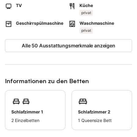
Kostenlose Parkplätze sind auf der Straße vorhanden.
TV
Küche
Das Mitbringen eines Haustiers ist nicht erlaubt.
privat
Rauchen ist in der Ferienwohnung nicht erlaubt.
Der Strom in der Unterkunft wird durch Solarenergie erzeugt.
Geschirrspülmaschine
Waschmaschine
Diese Unterkunft hat Recycling-Regeln, weitere Informationen
privat
finden Sie vor Ort.
Alle 50 Ausstattungsmerkmale anzeigen
Informationen zu den Betten
Schlafzimmer 1
Schlafzimmer 2
2
Einzelbetten
1
Queensize Bett