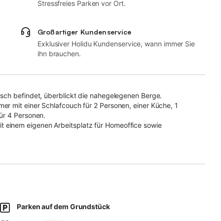
Stressfreies Parken vor Ort.
Großartiger Kundenservice
Exklusiver Holidu Kundenservice, wann immer Sie
ihn brauchen.
sch befindet, überblickt die nahegelegenen Berge.
r mit einer Schlafcouch für 2 Personen, einer Küche, 1
ür 4 Personen.
einem eigenen Arbeitsplatz für Homeoffice sowie
usgestattete kleine Terrasse, von der aus Sie einen
, inkl. einer 2 km langen Nachtloipe, befindet sich in
monaten optimal für Hüttenwanderungen eignet, ist in 10
ar.
Parken auf dem Grundstück