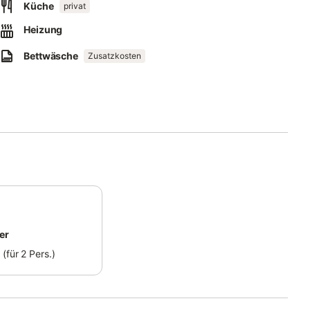
Küche
privat
onen finden Sie vor Ort.
Heizung
ular, das Ihnen per E-Mail zugesandt wird, vollständig aus und
Bettwäsche
Zusatzkosten
glich vorzubereiten.
er
(für 2 Pers.)