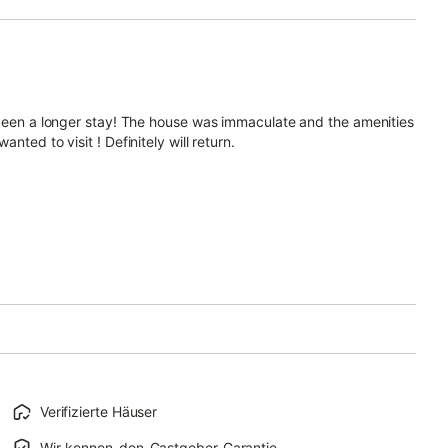
e been a longer stay! The house was immaculate and the amenities
ted to visit ! Definitely will return.
Verifizierte Häuser
Wir-kennen-den-Gastgeber-Garantie