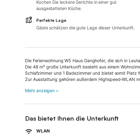
Kochen Sie leckere Gerichte in einer gut
ausgestatteten Küche.
Perfekte Lage
Gäste schätzen die gute Lage dieser Unterkunft.
Die Ferienwohnung W5 Haus Ganghofer, die sich in Leuta
Die 48 m² große Unterkunft besteht aus einem Wohnzimme
Schlafzimmer und 1 Badezimmer und bietet somit Platz f
Zur Ausstattung gehören außerdem Highspeed-WLAN mit 
Satellitenfernsehen.
Mehr anzeigen
Zu Ihrem privaten Außenbereich gehört eine mit Stühlen a
fantastischen Bergblick genießen können.
Die Olympiaregion Seefeld mit ihren 250 km Langlaufloipen
unmittelbarer Nähe. Das Gaistal, das sich in den Sommer
Minuten zu Fuß erreichbar.
Das bietet Ihnen die Unterkunft
Die Geisterklamm Leutasch ist in 10 Autominuten erreichb
WLAN
Ein Parkplatz ist auf dem Grundstück vorhanden.
Das Mitbringen eines Haustiers ist erlaubt.