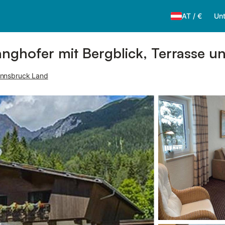
AT
/
€
Unt
ghofer mit Bergblick, Terrasse u
Innsbruck Land