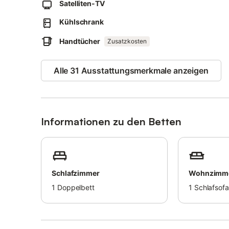
Satelliten-TV
WLAN ist für Videoanrufe geeignet.
Diese Unterkunft hat Recycling-Regeln, weitere Informati
Kühlschrank
Nach der Buchung füllen Sie bitte das Holidu-Kontaktform
geben Sie Ihre Adresse an.
Handtücher
Zusatzkosten
Dies wird dem Gastgeber helfen, Ihren Aufenthalt bestmö
Alle 31 Ausstattungsmerkmale anzeigen
Informationen zu den Betten
Schlafzimmer
Wohnzimm
1
Doppelbett
1
Schlafsofa 