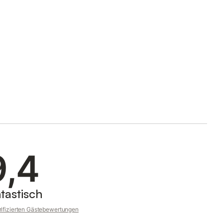
9,4
tastisch
rifizierten Gästebewertungen