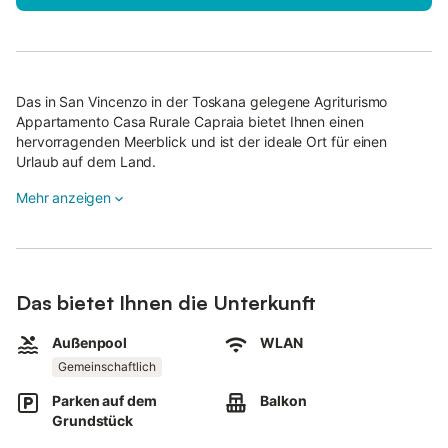
Das in San Vincenzo in der Toskana gelegene Agriturismo
Appartamento Casa Rurale Capraia bietet Ihnen einen
hervorragenden Meerblick und ist der ideale Ort für einen
Urlaub auf dem Land.
Die 50 m² große Unterkunft verfügt über eine gut ausgestattete
Mehr anzeigen
Küche, zwei Schlafzimmer und ein Badezimmer und bietet Platz
für bis zu vier Personen.
Das Apartment ist mit Highspeed-WLAN (geeignet für
Videotelefonie), Klimaanlage, TV, Büchern und Kinderspielzeug
Das bietet Ihnen die Unterkunft
ausgestattet.
Außenpool
WLAN
Ein Tischtennis steht Ihnen ebenfalls zur Verfügung.
Gemeinschaftlich
Kinder sind herzlich willkommen.
Parken auf dem
Balkon
Der private Außenbereich umfasst einen Balkon.
Grundstück