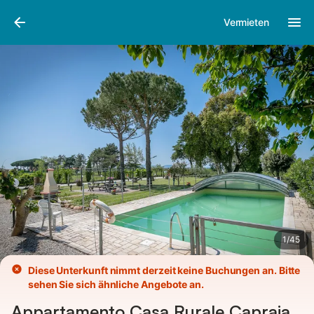
Bilder
Ausstattung
Bewertungen
Vermieten
1
/
45
Diese Unterkunft nimmt derzeit keine Buchungen an. Bitte
sehen Sie sich ähnliche Angebote an.
Appartamento Casa Rurale Capraia