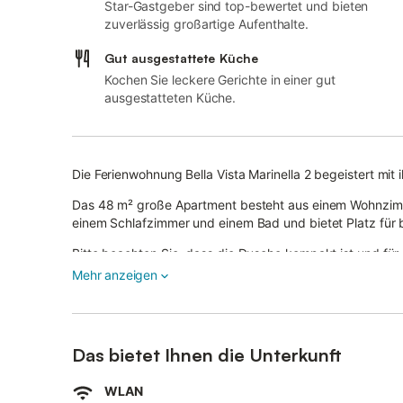
Star-Gastgeber sind top-bewertet und bieten
zuverlässig großartige Aufenthalte.
Gut ausgestattete Küche
Kochen Sie leckere Gerichte in einer gut
ausgestatteten Küche.
Die Ferienwohnung Bella Vista Marinella 2 begeistert mit
Das 48 m² große Apartment besteht aus einem Wohnzimme
einem Schlafzimmer und einem Bad und bietet Platz für 
Bitte beachten Sie, dass die Dusche kompakt ist und für
Mehr anzeigen
Zu den weiteren Annehmlichkeiten zählen WLAN, das für 
Das Schlafzimmer verfügt über ein Doppelbett, im Wohnz
Der private Außenbereich mit Solarium lädt zum Entspan
Das bietet Ihnen die Unterkunft
Ein 4-Sterne-Hotel, weniger als 5 Gehminuten entfernt, bi
WLAN
diese Einrichtungen stehen Ihnen gegen Aufpreis zur Ve