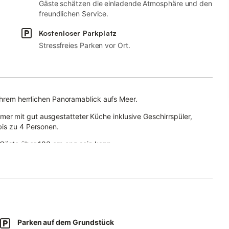
Gäste schätzen die einladende Atmosphäre und den
freundlichen Service.
Kostenloser Parkplatz
Stressfreies Parken vor Ort.
 ihrem herrlichen Panoramablick aufs Meer.
r mit gut ausgestatteter Küche inklusive Geschirrspüler,
bis zu 4 Personen.
 Gäste über 183 cm eng sein kann.
Videotelefonie geeignet ist, Klimaanlage und Waschmaschine.
immer gibt es ein Schlafsofa für 2 Personen.
nen und Genießen des Meerblicks ein.
etet Bar, Restaurant, Pool mit Strandbereich und Fitnessstudio –
Parken auf dem Grundstück
rfügung.