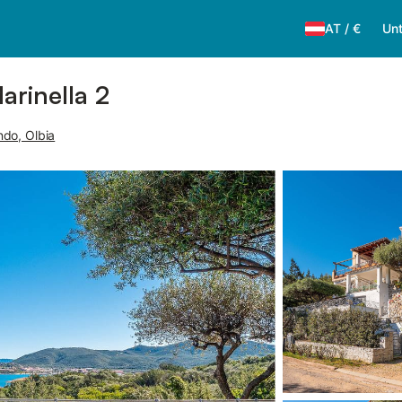
AT
/
€
Unt
arinella 2
ndo, Olbia