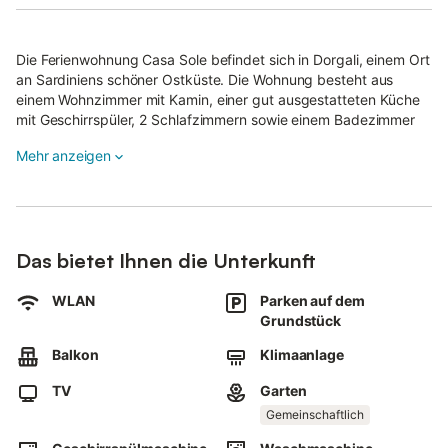
Die Ferienwohnung Casa Sole befindet sich in Dorgali, einem Ort
an Sardiniens schöner Ostküste. Die Wohnung besteht aus
einem Wohnzimmer mit Kamin, einer gut ausgestatteten Küche
mit Geschirrspüler, 2 Schlafzimmern sowie einem Badezimmer
und kann somit 6 Personen beherbergen.
Mehr anzeigen
Die Wohnung verfügt außerdem über WLAN (geeignet für
Videogespräche), Klimaanlage, einen Ventilator, einen Fernseher
und eine Waschmaschine.
Kinder sind erlaubt und ein Babybett ist vorhanden (auf
Das bietet Ihnen die Unterkunft
Anfrage).
Gäste können den schönen Berg- und Seeblick vom Balkon aus
WLAN
Parken auf dem
genießen oder sich im gemeinschaftlich genutzten, möblierten
Grundstück
Garten entspannen oder auf der gemeinschaftlich genutzten,
offenen Terrasse sonnen.
Balkon
Klimaanlage
Im Außenbereich befinden sich auch Duschen und ein Grill.
TV
Garten
Die Wohnung ist nur 10 bis 15 Autominuten (7,5 bis 11 km) von
Gemeinschaftlich
einer Vielzahl von Restaurants, Bars, Cafés und
Einkaufsmöglichkeiten entfernt.