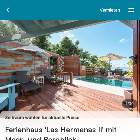
Bilder
Ausstattung
Bewertungen
Vermieten
1
/
30
Zeitraum wählen für aktuelle Preise
Ferienhaus 'Las Hermanas Ii' mit
Meer- und Bergblick,