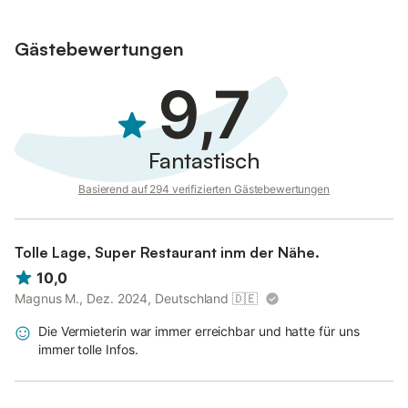
Aus Sicherheitsgründen keine Gäste unter 18 Jahren.
Gästebewertungen
Wegen einer Treppe zum Schlafzimmer ist das Haus nicht für
Gäste mit eingeschränkter Mobilität geeignet.
9,7
Partys sind streng untersagt; bei Verstoß erfolgt die Stornierung
des Aufenthalts.
Bettwäsche und Handtücher werden bei Aufenthalten über 7
Fantastisch
Tage gewechselt.
Basierend auf 294 verifizierten Gästebewertungen
Tolle Lage, Super Restaurant inm der Nähe.
10,0
Magnus M., Dez. 2024, Deutschland
🇩🇪
Die Vermieterin war immer erreichbar und hatte für uns
immer tolle Infos.