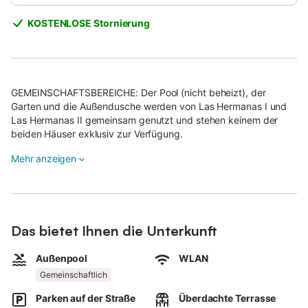
KOSTENLOSE Stornierung
GEMEINSCHAFTSBEREICHE: Der Pool (nicht beheizt), der
Garten und die Außendusche werden von Las Hermanas I und
Las Hermanas II gemeinsam genutzt und stehen keinem der
beiden Häuser exklusiv zur Verfügung.
Jede Unterkunft hat eine eigene Terrasse mit Liegestühlen,
Mehr anzeigen
Sonnenschirm und Sesseln, die nicht geteilt werden.
Vom Pool aus genießen Sie einen herrlichen Blick auf die Insel La
Gomera.
Das bietet Ihnen die Unterkunft
Das Ferienhaus "Las Hermanas II" befindet sich in Guía de Isora
und bietet Meer- sowie Bergblick.
Außenpool
WLAN
Umgeben von viel Grün verfügt das Haus über ein Wohnzimmer,
Gemeinschaftlich
eine gut ausgestattete Küche, ein Schlafzimmer und ein Bad
Parken auf der Straße
Überdachte Terrasse
und bietet Platz für 2 Personen.