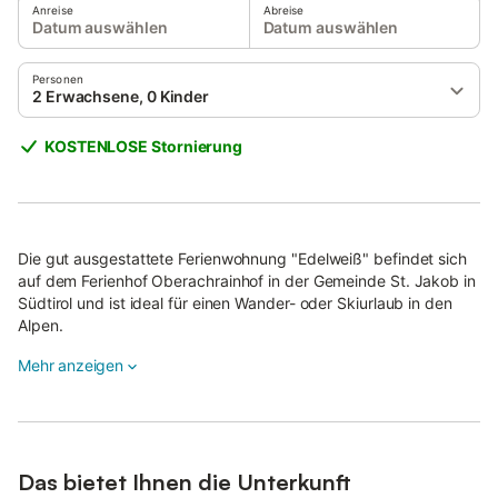
Anreise
Abreise
Datum auswählen
Datum auswählen
Personen
2 Erwachsene, 0 Kinder
KOSTENLOSE Stornierung
Die gut ausgestattete Ferienwohnung "Edelweiß" befindet sich
auf dem Ferienhof Oberachrainhof in der Gemeinde St. Jakob in
Südtirol und ist ideal für einen Wander- oder Skiurlaub in den
Alpen.
Die 43 m² große Ferienwohnung besteht aus einem
Mehr anzeigen
Wohnzimmer mit einer Schlafcouch für 2 Personen, einer gut
ausgestatteten Küche, 2 Schlafzimmern sowie einem
Badezimmer und bietet somit Platz für 6 Personen.
Zur Ausstattung gehören außerdem Wi-Fi, ein Skidepot,
Das bietet Ihnen die Unterkunft
Satelliten- und Kabelfernsehen, ein Babybett und ein Hochstuhl