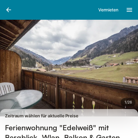
Bilder
Ausstattung
Bewertungen
Vermieten
1
/
26
Zeitraum wählen für aktuelle Preise
Ferienwohnung "Edelweiß" mit
Bergblick, Wlan, Balkon & Garten