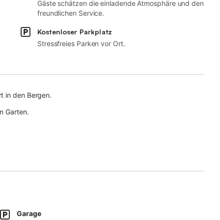
Gäste schätzen die einladende Atmosphäre und den
freundlichen Service.
Kostenloser Parkplatz
Stressfreies Parken vor Ort.
t in den Bergen.
n Garten.
e Haustiergebühr erhoben, die nach der Buchung separat in
Garage