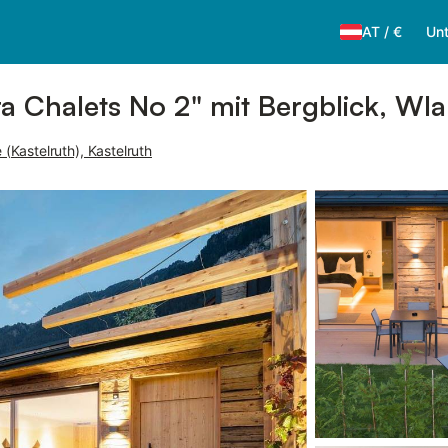
AT
/
€
Unt
 Chalets No 2" mit Bergblick, Wl
 (Kastelruth), Kastelruth