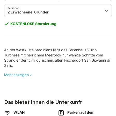
Personen
2 Erwachsene, 0 Kinder
KOSTENLOSE Stornierung
An der Westküste Sardiniens liegt das Ferienhaus Villino
Turchese mit herrlichem Meerblick nur wenige Schritte vom
Strand entfernt im idyllischen, alten Fischerdorf San Giovanni di
Sinis.
Das gemütliche Haus bietet ein rustikal eingerichtetes
Mehr anzeigen
Wohn-/Esszimmer mit Holzbalken und Schlafsofa für eine
Person, eine gut ausgestattete Küche, ein offenes Schlafzimmer
auf der Empore mit Doppelbett, Einzelbett sowie ein Bad. Die
Unterkunft eignet sich für bis zu 2 Personen.
Das bietet Ihnen die Unterkunft
Zu den weiteren Annehmlichkeiten zählen WLAN, Klimaanlage,
Waschmaschine, Kinderbett auf Anfrage und Kabel-TV. Im
WLAN
Parken auf dem
Außenbereich genießen Sie den Blick auf das kristallklare Meer,