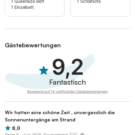
1
Queensize Bett
1
Schlafsofa
1
Einzelbett
Gästebewertungen
9,2
Fantastisch
Basierend auf 14 verifizierten Gästebewertungen
Wir hatten eine schöne Zeit , unvergesslich die
Sonnenuntergänge am Strand
8,0
Petra K., Juni 2021, Deutschland
🇩🇪