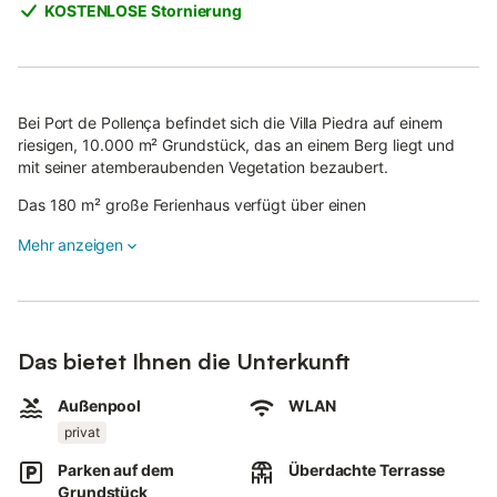
KOSTENLOSE Stornierung
Bei Port de Pollença befindet sich die Villa Piedra auf einem
riesigen, 10.000 m² Grundstück, das an einem Berg liegt und
mit seiner atemberaubenden Vegetation bezaubert.
Das 180 m² große Ferienhaus verfügt über einen
Wohn-/Essraum mit alten Steinmauern und rustikalen
Mehr anzeigen
Holzbalken, eine sehr gut ausgestattete Landhausküche mit
einem weiteren Essplatz, 3 Schlafzimmer (2 davon mit jeweils 2
Einzelbetten), 3 Badezimmer und bietet somit Platz für 6
Personen.
Zur Ausstattung gehören außerdem WLAN, eine Klimaanlage in
Das bietet Ihnen die Unterkunft
allen Räumen, ein Kamin, Satellitenfernsehen, ein Babybett und
ein Kinderhochstuhl.
Außenpool
WLAN
privat
Das absolute Highlight ist der traumhafte Außenbereich, den Sie
in Ruhe erkunden können und wo Sie ein paradiesischer Garten
Parken auf dem
Überdachte Terrasse
mit mediterranen Pflanzen empfängt. Zwischen grünen
Grundstück