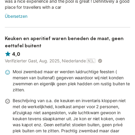
was a nice experience and the pool is great ! Definitively a good
place for travellers with a car
Übersetzen
Keuken en aperitief waren beneden de maat, geen
eettafel buitent
4,0
Verifizierter Gast, Aug. 2025, Niederlande
🇳🇱
Mooi zwembad maar er werden luidruchtige feesten (
mensen van buitenaf) gegeven waardoor wij niet konden
zwemmen en eigenlijk geen plek hadden om rustig buiten te
zitten.
Beschrijving van o.a. de keuken en inventaris kloppen niet
met de werkelijkheid, koelkast amper voor 2 personen,
afzuigkap niet aangesloten, vuile luchtkwam gewoon in
keuken tevens slaapkamer uit. Je kon er niet koken, oven
was kapot enz. Geen eettafel: stoelen buiten, geen privé
plek buiten om te zitten. Prachtig zwembad maar daar