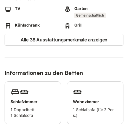
schön angelegten mediterranen Garten.
TV
Garten
Bereiten Sie leckere Mahlzeiten auf dem Grill zu oder lassen Sie
Gemeinschaftlich
den Abend bei einem Glas Wein ausklingen.
Kühlschrank
Grill
Auf der Unterkunft befindet sich auch ein Teich mit Fischen
unter einem schattigen Baum.
Alle 38 Ausstattungsmerkmale anzeigen
Die zweitgrößte Stadt Sardiniens, Sassari, ist nur 15
Autominuten (oder 19 km) entfernt und bietet eine große
Auswahl an Geschäften, Restaurants, Bars und Cafés. Auch in
den benachbarten Städten im Umkreis von 5 km finden Sie eine
kleine Auswahl an Restaurants und einen Supermarkt.
Informationen zu den Betten
Der Naturstrand Spiaggia Marina di Sorso ist 34 km oder 30
Autominuten entfernt und der Sandstrand Spiaggia della
Speranza ist 61 km oder 53 Autominuten von der Unterkunft
entfernt.
Schlafzimmer
Wohnzimmer
Das Mitbringen von Haustieren ist auf Anfrage und gegen eine
1
Doppelbett
1
Schlafsofa (für 2 Per
zusätzliche Gebühr erlaubt.
1
Schlafsofa
s.)
Ein Parkplatz ist auf dem Grundstück vorhanden.
Die Unterkunft wird auch für private Veranstaltungen vermietet;