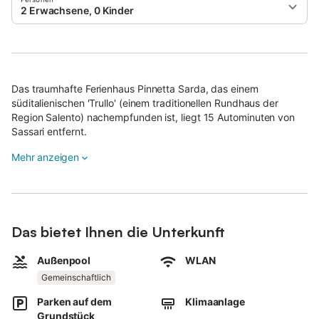
2 Erwachsene, 0 Kinder
Das traumhafte Ferienhaus Pinnetta Sarda, das einem
süditalienischen 'Trullo' (einem traditionellen Rundhaus der
Region Salento) nachempfunden ist, liegt 15 Autominuten von
Sassari entfernt.
Es erstreckt sich über 2 Etagen und verfügt über ein
Mehr anzeigen
gemütliches Wohnzimmer mit Schlafcouch, eine gut
ausgestattete Küche, ein Schlafzimmer (mit einem Doppelbett
und einem Schlafsofa) sowie ein Bad. Es bietet somit Platz für 5
Personen.
Das bietet Ihnen die Unterkunft
Das gesamte Haus ist stilvoll eingerichtet und beeindruckt
durch seine einzigartige Architektur, die moderne und
Außenpool
WLAN
traditionelle Elemente perfekt miteinander verbindet.
Gemeinschaftlich
Zur Ausstattung gehören außerdem WLAN, eine Klimaanlage
Parken auf dem
Klimaanlage
und ein TV. Der großzügige Außenbereich wird mit den Gästen
Grundstück
der umliegenden Ferienhäuser geteilt und besteht aus einem