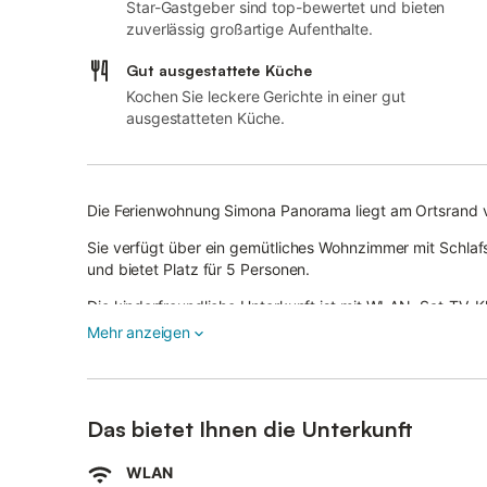
Star-Gastgeber sind top-bewertet und bieten
zuverlässig großartige Aufenthalte.
Gut ausgestattete Küche
Kochen Sie leckere Gerichte in einer gut
ausgestatteten Küche.
Die Ferienwohnung Simona Panorama liegt am Ortsrand vo
Sie verfügt über ein gemütliches Wohnzimmer mit Schlaf
und bietet Platz für 5 Personen.
Die kinderfreundliche Unterkunft ist mit WLAN, Sat-TV, 
Mehr anzeigen
Im Außenbereich erwartet Sie eine wunderschöne Terrass
die Insel Montecristo.
Das Haus eignet sich ideal für Gäste, die Privatsphäre 
Das bietet Ihnen die Unterkunft
Ein größerer Supermarkt befindet sich im nahegelegenen
WLAN
Verschiedene Restaurants und der Strand von Fetovaia s