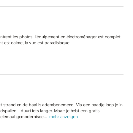
ntrent les photos, l'équipement en électroménager est complet
 est calme, la vue est paradisiaque.
 het strand en de baai is adembenemend. Via een paadje loop je in
pullen – duurt iets langer. Maar: je hebt een gratis
s helemaal gemodernisee...
mehr anzeigen