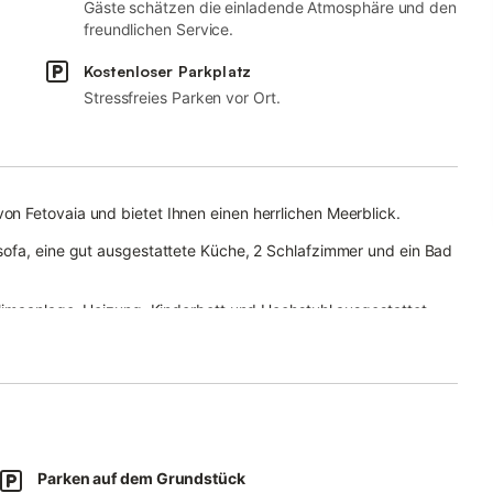
Gäste schätzen die einladende Atmosphäre und den
freundlichen Service.
Kostenloser Parkplatz
Stressfreies Parken vor Ort.
n Fetovaia und bietet Ihnen einen herrlichen Meerblick.
sofa, eine gut ausgestattete Küche, 2 Schlafzimmer und ein Bad
Klimaanlage, Heizung, Kinderbett und Hochstuhl ausgestattet.
e mit unvergesslichem Blick auf den Strand von Fetovaia und
und absolute Entspannung suchen.
 Dorf Pomonte, 4,7 km entfernt.
Parken auf dem Grundstück
ind nur 600 m oder 12 Gehminuten entfernt.