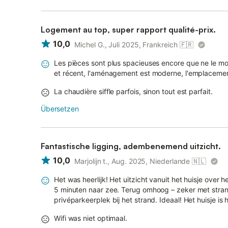
Logement au top, super rapport qualité-prix.
10,0
Michel G., Juli 2025, Frankreich
🇫🇷
Les pièces sont plus spacieuses encore que ne le mo
et récent, l'aménagement est moderne, l'emplacement
La chaudière siffle parfois, sinon tout est parfait.
Übersetzen
Fantastische ligging, adembenemend uitzicht.
10,0
Marjolijn t., Aug. 2025, Niederlande
🇳🇱
Het was heerlijk! Het uitzicht vanuit het huisje over
5 minuten naar zee. Terug omhoog – zeker met strands
privéparkeerplek bij het strand. Ideaal! Het huisje i
Wifi was niet optimaal.