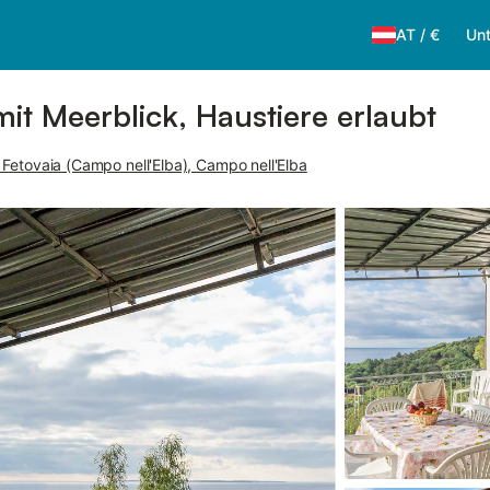
AT
/
€
Unt
it Meerblick, Haustiere erlaubt
 Fetovaia (Campo nell'Elba), Campo nell'Elba